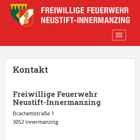
S
k
i
p
t
TOGGLE 
o
m
a
i
Kontakt
n
c
o
n
Freiwillige Feuerwehr
t
Neustift-Innermanzing
e
n
Brachettistraße 1
t
3052 Innermanzing