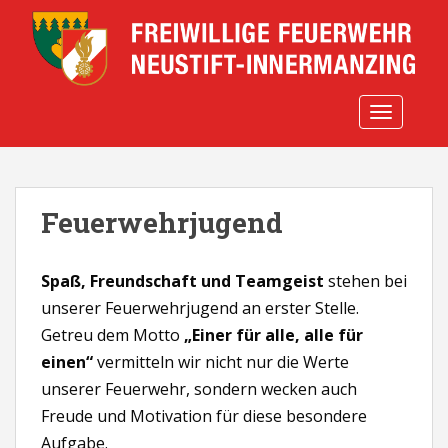
S
k
i
p
t
TOGGLE 
o
m
a
i
Feuerwehrjugend
n
c
o
Spaß, Freundschaft und Teamgeist
stehen bei
n
unserer Feuerwehrjugend an erster Stelle.
t
e
Getreu dem Motto
„Einer für alle, alle für
n
einen“
vermitteln wir nicht nur die Werte
t
unserer Feuerwehr, sondern wecken auch
Freude und Motivation für diese besondere
Aufgabe.